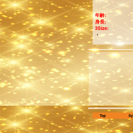
年齢:
身長:
3Size:
・
Top
Sy