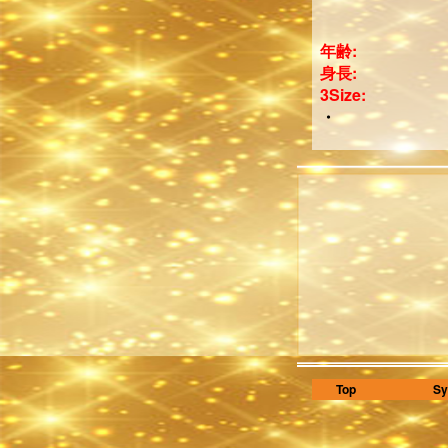
年齢:
身長:
3Size:
・
Top
Sy